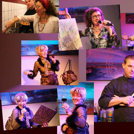
En het Asserbos zal zich e
want De Hertenkamp ligt da