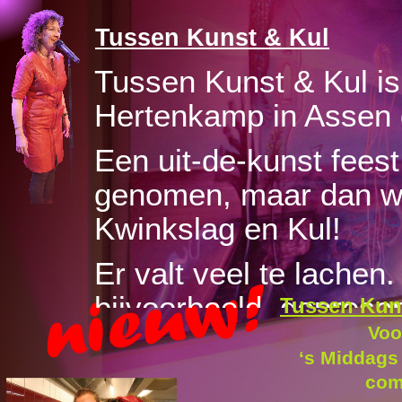
Tussen Kunst & Kul
Tussen Kunst & Kul is
Hertenkamp in Assen 
Een uit-
de-
kunst fees
genomen, maar dan wel
Kwinkslag en Kul!
Er valt veel te lachen
bijvoorbeeld, geprese
Tussen Kun
Voo
wording Karoline Appel
‘s Middags 
zoals samen zelf kun
com